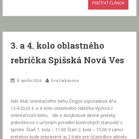
PREČÍTAŤ ČLÁNOK
3. a 4. kolo oblastného
rebríčka Spišská Nová Ves
8. apríla 2024
Eva Farkasova
Náš Klub orientačného behu Čingov usporadúva dňa
13.4.2024 3. a 4. kolo oblastného rebríčka Východ v
orientačnom behu. Ide o dvojkolové denné preteky
jednotlivcov s určeným poradím kontrolných stanovíšť v
šprinte. Štart 1. kola – 11:00 Štart 2. kola – 15:00 V rámci
pretekov bude pripravené aj 2 trate pre účastníkov aktivity