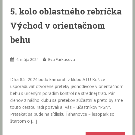
5. kolo oblastného rebríčka
Východ v orientačnom
behu
4. mája 2024
Eva Farkasova
Dňa 8.5. 2024 budú kamaráti z klubu ATU Košice
usporadúvať otvorené preteky jednotlivcov v orientačnom
behu s určeným poradím kontrol na strednej trati. Pár
členov z nášho klubu sa pretekov zúčastní a preto by sme
touto cestou radi pozvali aj Vás – účastníkov “PSN”.
Pretekať sa bude na sídlisku Ťahanovce – lesopark so
štartom o […]