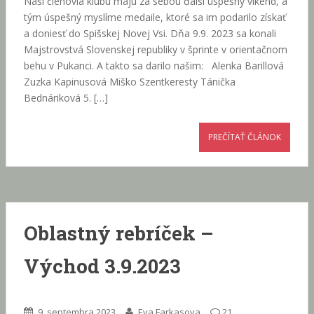
Naši členovia klubu majú za sebou ďalší úspešný víkend, a
tým úspešný myslíme medaile, ktoré sa im podarilo získať
a doniesť do Spišskej Novej Vsi. Dňa 9.9. 2023 sa konali
Majstrovstvá Slovenskej republiky v šprinte v orientačnom
behu v Pukanci. A takto sa darilo našim: Alenka Barillová
Zuzka Kapinusová Miško Szentkeresty Tánička
Bednáriková 5. […]
PREČÍTAŤ ČLÁNOK
Oblastný rebríček –
Východ 3.9.2023
9. septembra 2023
Eva Farkasova
21