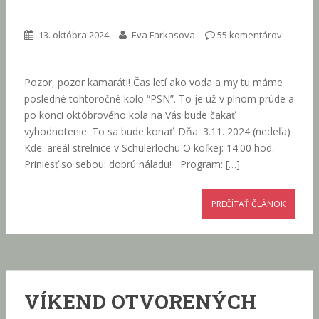
13. októbra 2024
Eva Farkasova
55 komentárov
Pozor, pozor kamaráti! Čas letí ako voda a my tu máme
posledné tohtoročné kolo “PSN”. To je už v plnom prúde a
po konci októbrového kola na Vás bude čakať
vyhodnotenie. To sa bude konať: Dňa: 3.11. 2024 (nedeľa)
Kde: areál strelnice v Schulerlochu O koľkej: 14:00 hod.
Priniesť so sebou: dobrú náladu! Program: […]
PREČÍTAŤ ČLÁNOK
VÍKEND OTVORENÝCH