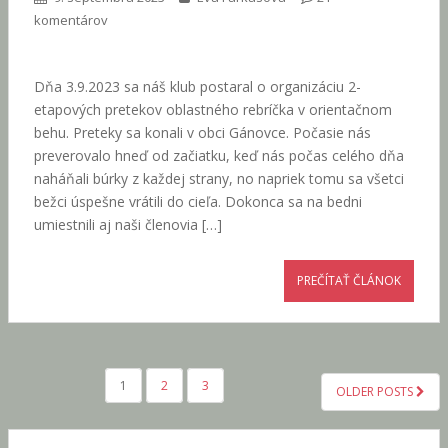
komentárov
Dňa 3.9.2023 sa náš klub postaral o organizáciu 2-
etapových pretekov oblastného rebríčka v orientačnom
behu. Preteky sa konali v obci Gánovce. Počasie nás
preverovalo hneď od začiatku, keď nás počas celého dňa
naháňali búrky z každej strany, no napriek tomu sa všetci
bežci úspešne vrátili do cieľa. Dokonca sa na bedni
umiestnili aj naši členovia […]
PREČÍTAŤ ČLÁNOK
1
2
3
OLDER POSTS
NAVIGÁCIA V ČLÁNKOCH