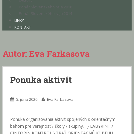
OR2017
Pohár Slovenského raja 2016
Pohár Slovenského raja 2014
LINKY
KONTAKT
Autor:
Eva Farkasova
Ponuka aktivít
5. júna 2026
Eva Farkasova
Ponuka organizovania aktivít spojených s orientačným
behom pre verejnosť / školy / skupiny. } LABYRINT /
CINTORÍN KONTROL } TRAŤ ORIENTAČNÉHO BEHU