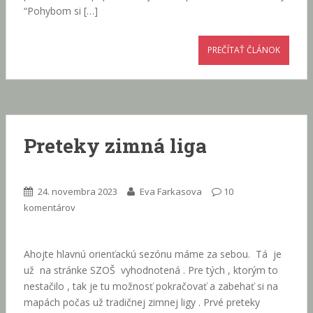
“Pohybom si […]
PREČÍTAŤ ČLÁNOK
Preteky zimná liga
24. novembra 2023
Eva Farkasova
10
komentárov
Ahojte hlavnú orienťackú sezónu máme za sebou. Tá je
už na stránke SZOŠ vyhodnotená . Pre tých , ktorým to
nestačilo , tak je tu možnosť pokračovať a zabehať si na
mapách počas už tradičnej zimnej ligy . Prvé preteky