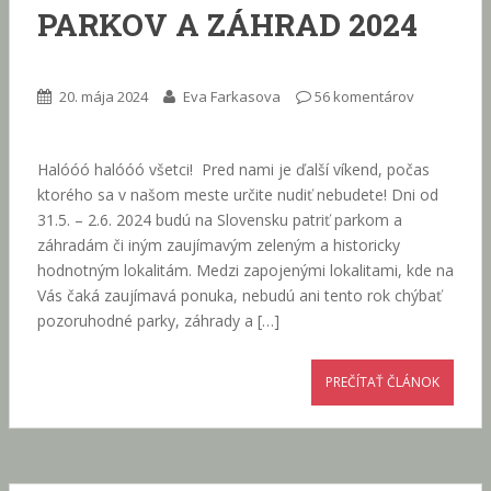
PARKOV A ZÁHRAD 2024
20. mája 2024
Eva Farkasova
56 komentárov
Halóóó halóóó všetci! Pred nami je ďalší víkend, počas
ktorého sa v našom meste určite nudiť nebudete! Dni od
31.5. – 2.6. 2024 budú na Slovensku patriť parkom a
záhradám či iným zaujímavým zeleným a historicky
hodnotným lokalitám. Medzi zapojenými lokalitami, kde na
Vás čaká zaujímavá ponuka, nebudú ani tento rok chýbať
pozoruhodné parky, záhrady a […]
PREČÍTAŤ ČLÁNOK