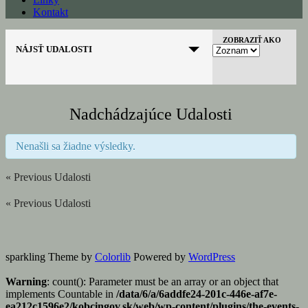
Kontakt
Navigácia
ZOBRAZIŤ AKO
NÁJSŤ UDALOSTI
pre
zobrazenia
udalosti
Nadchádzajúce Udalosti
Nenašli sa žiadne výsledky.
«
Previous Udalosti
Udalosti
«
Previous Udalosti
List
Udalosti
Navigation
List
Navigation
sparkling Theme by
Colorlib
Powered by
WordPress
Warning
: count(): Parameter must be an array or an object that
implements Countable in
/data/6/a/6addfe24-201c-446e-af7e-
ea212c1596e2/kobcingov.sk/web/wp-content/plugins/the-events-