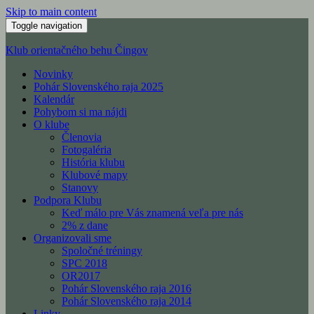
Skip to main content
Toggle navigation
Klub orientačného behu Čingov
Novinky
Pohár Slovenského raja 2025
Kalendár
Pohybom si ma nájdi
O klube
Členovia
Fotogaléria
História klubu
Klubové mapy
Stanovy
Podpora Klubu
Keď málo pre Vás znamená veľa pre nás
2% z dane
Organizovali sme
Spoločné tréningy
SPC 2018
OR2017
Pohár Slovenského raja 2016
Pohár Slovenského raja 2014
Linky