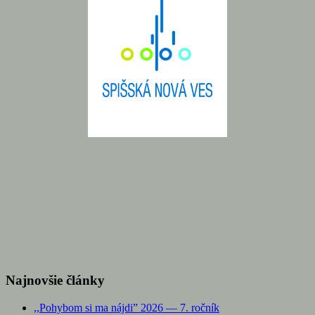
Najnovšie články
,,Pohybom si ma nájdi” 2026 — 7. ročník