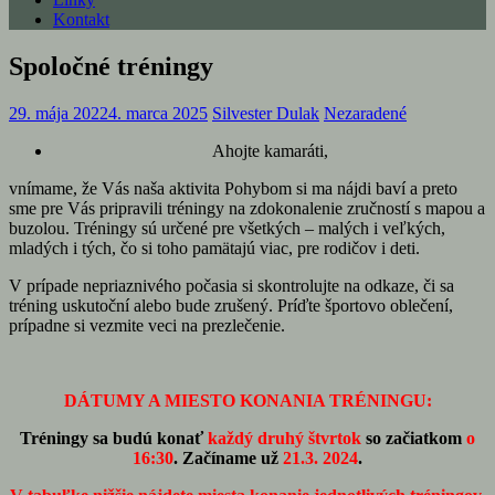
Kontakt
Spoločné tréningy
29. mája 2022
4. marca 2025
Silvester Dulak
Nezaradené
Ahojte kamaráti,
vnímame, že Vás naša aktivita Pohybom si ma nájdi baví a preto
sme pre Vás pripravili tréningy na zdokonalenie zručností s mapou a
buzolou. Tréningy sú určené pre všetkých – malých i veľkých,
mladých i tých, čo si toho pamätajú viac, pre rodičov i deti.
V prípade nepriaznivého počasia si skontrolujte na odkaze, či sa
tréning uskutoční alebo bude zrušený. Príďte športovo oblečení,
prípadne si vezmite veci na prezlečenie.
DÁTUMY A MIESTO KONANIA TRÉNINGU:
Tréningy sa budú konať
každý druhý štvrtok
so začiatkom
o
16:30
.
Začíname už
21.3. 2024
.