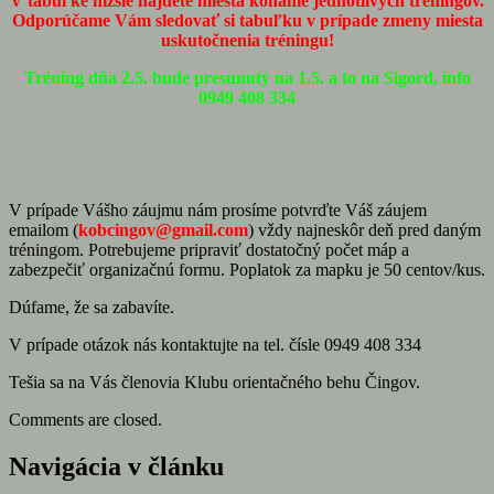
V tabuľke nižšie nájdete miesta konanie jednotlivých tréningov.
Odporúčame Vám sledovať si tabuľku v prípade zmeny miesta
uskutočnenia tréningu!
Tréning dňa 2.5. bude presunutý na 1.5. a to na Sigord, info
0949 408 334
V prípade Vášho záujmu nám prosíme potvrďte Váš záujem
emailom (
kobcingov@gmail.com
) vždy najneskôr deň pred daným
tréningom. Potrebujeme pripraviť dostatočný počet máp a
zabezpečiť organizačnú formu. Poplatok za mapku je 50 centov/kus.
Dúfame, že sa zabavíte.
V prípade otázok nás kontaktujte na tel. čísle 0949 408 334
Tešia sa na Vás členovia Klubu orientačného behu Čingov.
Comments are closed.
Navigácia v článku