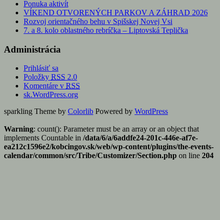
Ponuka aktivít
VÍKEND OTVORENÝCH PARKOV A ZÁHRAD 2026
Rozvoj orientačného behu v Spišskej Novej Vsi
7. a 8. kolo oblastného rebríčka – Liptovská Teplička
Administrácia
Prihlásiť sa
Položky
RSS
2.0
Komentáre v
RSS
sk.WordPress.org
sparkling Theme by
Colorlib
Powered by
WordPress
Warning
: count(): Parameter must be an array or an object that
implements Countable in
/data/6/a/6addfe24-201c-446e-af7e-
ea212c1596e2/kobcingov.sk/web/wp-content/plugins/the-events-
calendar/common/src/Tribe/Customizer/Section.php
on line
204