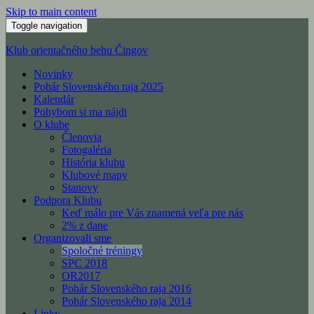
Skip to main content
Toggle navigation
Klub orientačného behu Čingov
Novinky
Pohár Slovenského raja 2025
Kalendár
Pohybom si ma nájdi
O klube
Členovia
Fotogaléria
História klubu
Klubové mapy
Stanovy
Podpora Klubu
Keď málo pre Vás znamená veľa pre nás
2% z dane
Organizovali sme
Spoločné tréningy
SPC 2018
OR2017
Pohár Slovenského raja 2016
Pohár Slovenského raja 2014
Linky