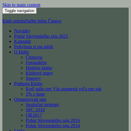
Skip to main content
Toggle navigation
Klub orientačného behu Čingov
Novinky
Pohár Slovenského raja 2025
Kalendár
Pohybom si ma nájdi
O klube
Členovia
Fotogaléria
História klubu
Klubové mapy
Stanovy
Podpora Klubu
Keď málo pre Vás znamená veľa pre nás
2% z dane
Organizovali sme
Spoločné tréningy
SPC 2018
OR2017
Pohár Slovenského raja 2016
Pohár Slovenského raja 2014
Linky