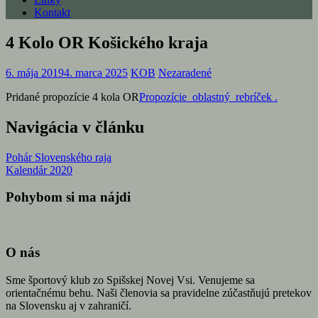
Kontakt
4 Kolo OR Košického kraja
6. mája 2019
4. marca 2025
KOB
Nezaradené
Pridané propozície 4 kola OR
Propozície_oblastný_rebríček .
Navigácia v článku
Pohár Slovenského raja
Kalendár 2020
Pohybom si ma nájdi
O nás
Sme športový klub zo Spišskej Novej Vsi. Venujeme sa
orientačnému behu. Naši členovia sa pravidelne zúčastňujú pretekov
na Slovensku aj v zahraničí.