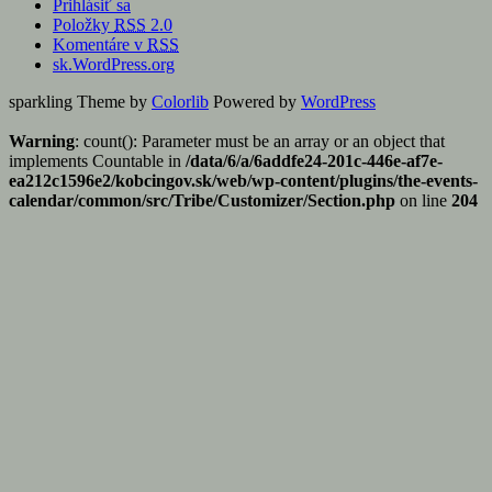
Prihlásiť sa
Položky
RSS
2.0
Komentáre v
RSS
sk.WordPress.org
sparkling Theme by
Colorlib
Powered by
WordPress
Warning
: count(): Parameter must be an array or an object that
implements Countable in
/data/6/a/6addfe24-201c-446e-af7e-
ea212c1596e2/kobcingov.sk/web/wp-content/plugins/the-events-
calendar/common/src/Tribe/Customizer/Section.php
on line
204