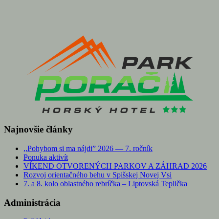
Najnovšie články
,,Pohybom si ma nájdi” 2026 — 7. ročník
Ponuka aktivít
VÍKEND OTVORENÝCH PARKOV A ZÁHRAD 2026
Rozvoj orientačného behu v Spišskej Novej Vsi
7. a 8. kolo oblastného rebríčka – Liptovská Teplička
Administrácia