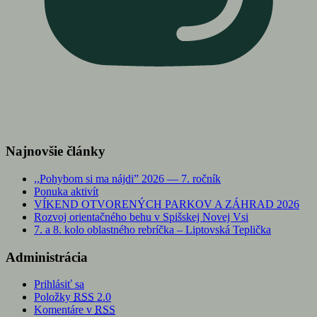
Najnovšie články
,,Pohybom si ma nájdi” 2026 — 7. ročník
Ponuka aktivít
VÍKEND OTVORENÝCH PARKOV A ZÁHRAD 2026
Rozvoj orientačného behu v Spišskej Novej Vsi
7. a 8. kolo oblastného rebríčka – Liptovská Teplička
Administrácia
Prihlásiť sa
Položky
RSS
2.0
Komentáre v
RSS