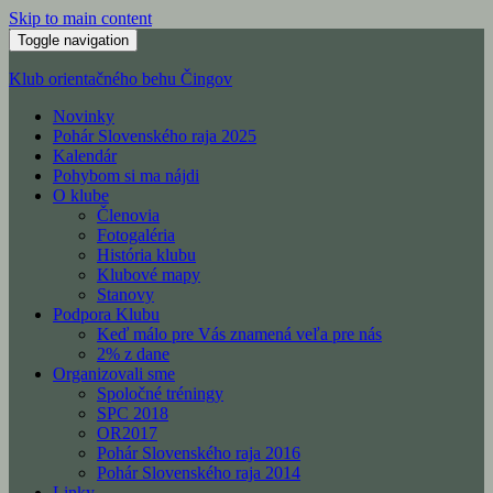
Skip to main content
Toggle navigation
Klub orientačného behu Čingov
Novinky
Pohár Slovenského raja 2025
Kalendár
Pohybom si ma nájdi
O klube
Členovia
Fotogaléria
História klubu
Klubové mapy
Stanovy
Podpora Klubu
Keď málo pre Vás znamená veľa pre nás
2% z dane
Organizovali sme
Spoločné tréningy
SPC 2018
OR2017
Pohár Slovenského raja 2016
Pohár Slovenského raja 2014
Linky