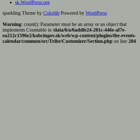
sk.WordPress.org
sparkling Theme by
Colorlib
Powered by
WordPress
Warning
: count(): Parameter must be an array or an object that
implements Countable in
/data/6/a/6addfe24-201c-446e-af7e-
ea212c1596e2/kobcingov.sk/web/wp-content/plugins/the-events-
calendar/common/src/Tribe/Customizer/Section.php
on line
204