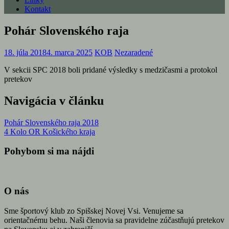
Kontakt
Pohár Slovenského raja
18. júla 2018
4. marca 2025
KOB
Nezaradené
V sekcii SPC 2018 boli pridané výsledky s medzičasmi a protokol
pretekov
Navigácia v článku
Pohár Slovenského raja 2018
4 Kolo OR Košického kraja
Pohybom si ma nájdi
O nás
Sme športový klub zo Spišskej Novej Vsi. Venujeme sa
orientačnému behu. Naši členovia sa pravidelne zúčastňujú pretekov