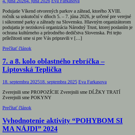
4. júna 2026
4. júna 2026
Eva Farkasova
Podujatie Víkend otvorených parkov a záhrad, ktorého XVIII.
ročník sa uskutoční v dňoch 5. – 7. júna 2026, je určené pre verejné
i súkromné parky a záhrady na Slovensku. Hlavným organizátorom
podujatia je nezisková organizácia Národný Trust, ktorej poslaním je
ochrana kultúrneho a prírodného dedičstva Slovenska. Pri tejto
príležitosti sme si pre Vás pripravili v […]
Prečítať článok
7. a 8. kolo oblastného rebríčka –
Liptovská Teplička
18. septembra 2025
18. septembra 2025
Eva Farkasova
Zverejnili sme PROPOZÍCIE Zverejnili sme DĹŽKY TRATÍ
Zverejnili sme POKYNY
Prečítať článok
Vyhodnotenie aktivity “POHYBOM SI
MA NÁJDI” 2024