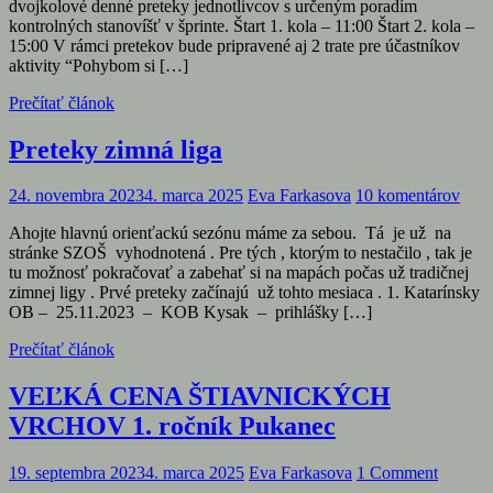
dvojkolové denné preteky jednotlivcov s určeným poradím
kontrolných stanovíšť v šprinte. Štart 1. kola – 11:00 Štart 2. kola –
15:00 V rámci pretekov bude pripravené aj 2 trate pre účastníkov
aktivity “Pohybom si […]
Prečítať článok
Preteky zimná liga
24. novembra 2023
4. marca 2025
Eva Farkasova
10 komentárov
Ahojte hlavnú orienťackú sezónu máme za sebou. Tá je už na
stránke SZOŠ vyhodnotená . Pre tých , ktorým to nestačilo , tak je
tu možnosť pokračovať a zabehať si na mapách počas už tradičnej
zimnej ligy . Prvé preteky začínajú už tohto mesiaca . 1. Katarínsky
OB – 25.11.2023 – KOB Kysak – prihlášky […]
Prečítať článok
VEĽKÁ CENA ŠTIAVNICKÝCH
VRCHOV 1. ročník Pukanec
19. septembra 2023
4. marca 2025
Eva Farkasova
1 Comment