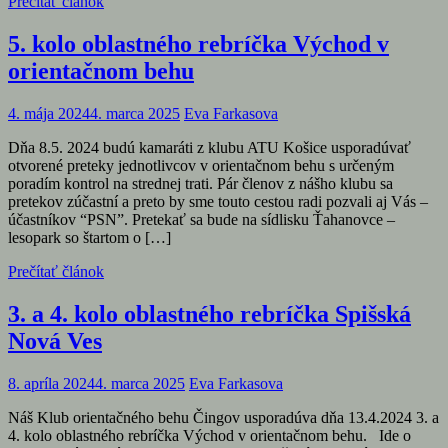
Prečítať článok
5. kolo oblastného rebríčka Východ v
orientačnom behu
4. mája 2024
4. marca 2025
Eva Farkasova
Dňa 8.5. 2024 budú kamaráti z klubu ATU Košice usporadúvať
otvorené preteky jednotlivcov v orientačnom behu s určeným
poradím kontrol na strednej trati. Pár členov z nášho klubu sa
pretekov zúčastní a preto by sme touto cestou radi pozvali aj Vás –
účastníkov “PSN”. Pretekať sa bude na sídlisku Ťahanovce –
lesopark so štartom o […]
Prečítať článok
3. a 4. kolo oblastného rebríčka Spišská
Nová Ves
8. apríla 2024
4. marca 2025
Eva Farkasova
Náš Klub orientačného behu Čingov usporadúva dňa 13.4.2024 3. a
4. kolo oblastného rebríčka Východ v orientačnom behu. Ide o