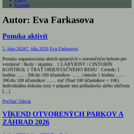
Kontakt
Autor:
Eva Farkasova
Ponuka aktivít
5. júna 2026
7. júla 2026
Eva Farkasova
Ponuka organizovania aktivít spojených s orientačným behom pre
verejnosť / školy / skupiny. } LABYRINT / CINTORÍN
KONTROL } TRAŤ ORIENTAČNÉHO BEHU Cenník: 1
hodina …… 20€/do 100 účastníkov …… cintorín 1 hodina ……
30€/do 100 účastníkov …… trať (Nad 100 účastníkov + 10€)
Individuálna dohoda ceny v prípade inej požiadavky alebo zlúčenia
[…]
Prečítať článok
VÍKEND OTVORENÝCH PARKOV A
ZÁHRAD 2026