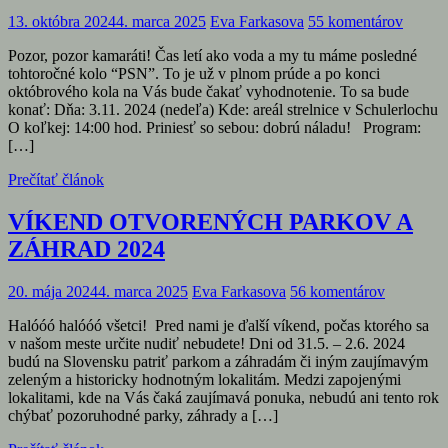
13. októbra 2024
4. marca 2025
Eva Farkasova
55 komentárov
Pozor, pozor kamaráti! Čas letí ako voda a my tu máme posledné
tohtoročné kolo “PSN”. To je už v plnom prúde a po konci
októbrového kola na Vás bude čakať vyhodnotenie. To sa bude
konať: Dňa: 3.11. 2024 (nedeľa) Kde: areál strelnice v Schulerlochu
O koľkej: 14:00 hod. Priniesť so sebou: dobrú náladu! Program:
[…]
Prečítať článok
VÍKEND OTVORENÝCH PARKOV A
ZÁHRAD 2024
20. mája 2024
4. marca 2025
Eva Farkasova
56 komentárov
Halóóó halóóó všetci! Pred nami je ďalší víkend, počas ktorého sa
v našom meste určite nudiť nebudete! Dni od 31.5. – 2.6. 2024
budú na Slovensku patriť parkom a záhradám či iným zaujímavým
zeleným a historicky hodnotným lokalitám. Medzi zapojenými
lokalitami, kde na Vás čaká zaujímavá ponuka, nebudú ani tento rok
chýbať pozoruhodné parky, záhrady a […]