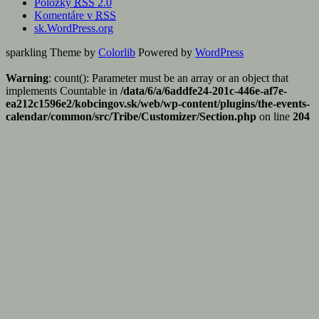
Položky
RSS
2.0
Komentáre v
RSS
sk.WordPress.org
sparkling Theme by
Colorlib
Powered by
WordPress
Warning
: count(): Parameter must be an array or an object that
implements Countable in
/data/6/a/6addfe24-201c-446e-af7e-
ea212c1596e2/kobcingov.sk/web/wp-content/plugins/the-events-
calendar/common/src/Tribe/Customizer/Section.php
on line
204