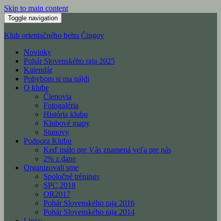
Skip to main content
Toggle navigation
Klub orientačného behu Čingov
Novinky
Pohár Slovenského raja 2025
Kalendár
Pohybom si ma nájdi
O klube
Členovia
Fotogaléria
História klubu
Klubové mapy
Stanovy
Podpora Klubu
Keď málo pre Vás znamená veľa pre nás
2% z dane
Organizovali sme
Spoločné tréningy
SPC 2018
OR2017
Pohár Slovenského raja 2016
Pohár Slovenského raja 2014
Linky