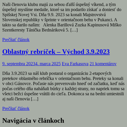
Naši členovia klubu majú za sebou ďalší úspešný víkend, a tým
úspešný myslíme medaile, ktoré sa im podarilo získať a doniesť do
Spišskej Novej Vsi. Dňa 9.9. 2023 sa konali Majstrovstvá
Slovenskej republiky v šprinte v orientačnom behu v Pukanci. A
takto sa darilo našim: Alenka Barillová Zuzka Kapinusová Miško
Szentkeresty Tánička Bednáriková 5. […]
Prečítať článok
Oblastný rebríček – Východ 3.9.2023
9. septembra 2023
4. marca 2025
Eva Farkasova
21 komentárov
Dňa 3.9.2023 sa náš klub postaral o organizáciu 2-etapových
pretekov oblastného rebríčka v orientačnom behu. Preteky sa konali
v obci Gánovce. Počasie nás preverovalo hneď od začiatku, keď nás
počas celého dňa naháňali búrky z každej strany, no napriek tomu sa
všetci bežci úspešne vrátili do cieľa. Dokonca sa na bedni umiestnili
aj naši členovia […]
Prečítať článok
Navigácia v článkoch