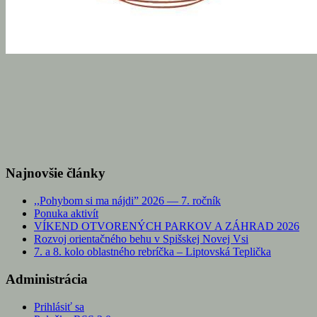
Najnovšie články
,,Pohybom si ma nájdi” 2026 — 7. ročník
Ponuka aktivít
VÍKEND OTVORENÝCH PARKOV A ZÁHRAD 2026
Rozvoj orientačného behu v Spišskej Novej Vsi
7. a 8. kolo oblastného rebríčka – Liptovská Teplička
Administrácia
Prihlásiť sa