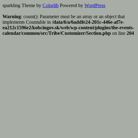
sparkling Theme by
Colorlib
Powered by
WordPress
Warning
: count(): Parameter must be an array or an object that
implements Countable in
/data/6/a/6addfe24-201c-446e-af7e-
ea212c1596e2/kobcingov.sk/web/wp-content/plugins/the-events-
calendar/common/src/Tribe/Customizer/Section.php
on line
204