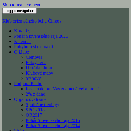
Skip to main content
Toggle navigation
Klub orientačného behu Čingov
Novinky
Pohár Slovenského raja 2025
Kalendár
Pohybom si ma nájdi
O klube
Členovia
Fotogaléria
História klubu
Klubové mapy
Stanovy
Podpora Klubu
Keď málo pre Vás znamená veľa pre nás
2% z dane
Organizovali sme
Spoločné tréningy
SPC 2018
OR2017
Pohár Slovenského raja 2016
Pohár Slovenského raja 2014
Linky