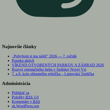
Najnovšie články
,,Pohybom si ma nájdi” 2026 — 7. ročník
Ponuka aktivít
VÍKEND OTVORENÝCH PARKOV A ZÁHRAD 2026
Rozvoj orientačného behu v Spišskej Novej Vsi
7. a 8. kolo oblastného rebríčka – Liptovská Teplička
Administrácia
Prihlásiť sa
Položky
RSS
2.0
Komentáre v
RSS
sk.WordPress.org