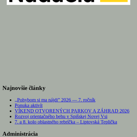
Najnovšie články
,,Pohybom si ma nájdi” 2026 — 7. ročník
Ponuka aktivít
VÍKEND OTVORENÝCH PARKOV A ZÁHRAD 2026
Rozvoj orientačného behu v Spišskej Novej Vsi
7. a 8. kolo oblastného rebríčka – Liptovská Teplička
Administrácia