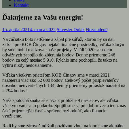
Kontakt
Ďakujeme za Vašu energiu!
15. apríla 2021
4. marca 2025
Silvester Dulak
Nezaradené
Na začiatku bolo nadšenie a zápal pre súťaž, ktorou by sa dali
získať pre KOB Čingov nejaké finančné prostriedky, vďaka ktorým
by sme mohli realizovať naše projekty. V júli 2020 sa sedem
odvážnych zapojilo do zbierania bodov. Denne priemerne 246
bodov, za celý mesiac 5 910. Rýchlo sme pochopili, že takto na
výhru nikdy nedosiahneme.
Vďaka všetkým priateľom KOB Čingov sme v marci 2021
nazbierali viac ako 52 000 bodov.
Celkový počet prispievateľov
dosiahol neuveriteľných 134, denný priemerný prírastok narástol na
2 794 bodov!
Naša spoločná snaha síce trvala približne 9 mesiacov, ale vďaka
všetkým vám sa to podarilo. Spojili sme sa pre dobrú vec a teraz nás
čaká príjemnejšia časť – správne rozhodnúť, ako financie
využijeme.
Radi by sme zároveň udržali pozitívnu vlnu, na ktorej sme aktuálne