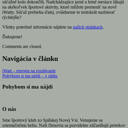
súťažné kolo dokončili. Nadchádzajúce jarné a letné mesiace lákajú
na akékoľvek športové aktivity, ktoré môžete premeniť na nové
iWatty. Súťaž prebieha ďalej, zvládneme to tentokrát nazbierať
rýchlejšie?
Všetky potrebné informácie nájdete na
našich stránkach
.
Ďakujeme!
Comments are closed.
Navigácia v článku
iWatt – energia na rozdávanie
Pohybom si ma nájdi – v rádiu
Pohybom si ma nájdi
O nás
Sme športový klub zo Spišskej Novej Vsi. Venujeme sa
orientačnému behu. Naši členovia sa pravidelne zúčastňujú pretekov