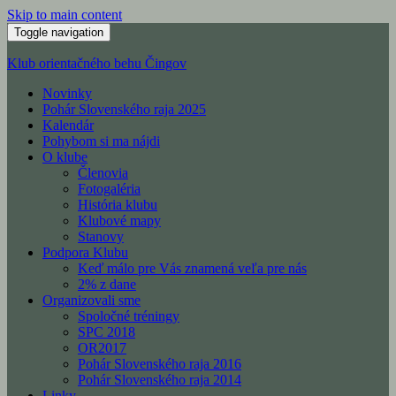
Skip to main content
Toggle navigation
Klub orientačného behu Čingov
Novinky
Pohár Slovenského raja 2025
Kalendár
Pohybom si ma nájdi
O klube
Členovia
Fotogaléria
História klubu
Klubové mapy
Stanovy
Podpora Klubu
Keď málo pre Vás znamená veľa pre nás
2% z dane
Organizovali sme
Spoločné tréningy
SPC 2018
OR2017
Pohár Slovenského raja 2016
Pohár Slovenského raja 2014
Linky